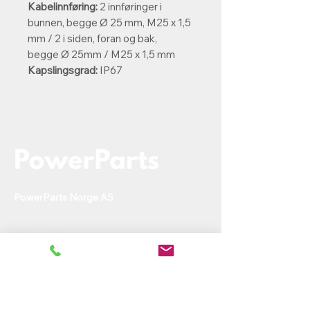
Kabelinnføring:
2 innføringer i
bunnen, begge Ø 25 mm, M25 x 1,5
mm / 2 i siden, foran og bak,
begge Ø 25mm / M25 x 1,5 mm
Kapslingsgrad:
IP67
PowerParts Norge AS
Ole Deviks vei 44
0668 Oslo
rh@powerparts.no
+47 97279643
Org.nr:
936 475 663