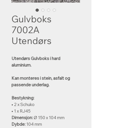
Gulvboks
7002A
Utendørs
Utendørs Gulvboks i hard
aluminium.
Kan monteres i stein, asfalt og
passende underlag.
Bestykning:
• 2 x Schuko
• 1 x RJ45
Dimensjon:
Ø 150 x 104 mm
Dybde:
104 mm