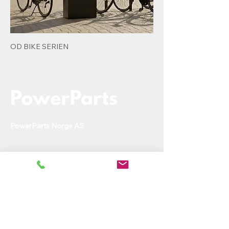
OD BIKE SERIEN
PowerParts Norge AS
Ole Deviks vei 44
0668 Oslo
rh@powerparts.no
+47 97279643
Org.nr:
936 475 663