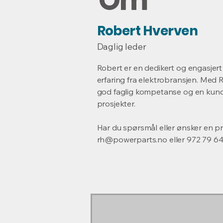
Om
Robert Hverven
Daglig leder
Robert er en dedikert og engasjert
erfaring fra elektrobransjen. Med R
god faglig kompetanse og en kunde
prosjekter.
Har du spørsmål eller ønsker en p
rh@powerparts.no
eller 972 79 64