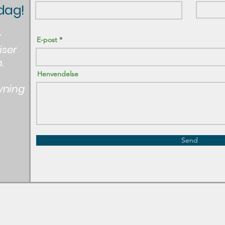
dag!
r
E-post
iser
.
Henvendelse
vning
Send