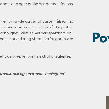
ende løsninger er like spennende for oss
er er fornøyde og vår viktigste målsetning
mest mulig service. Derfor er vår høyeste
kervennlighet. Våre samarbeidspartnere er
onale markedet og vi kan derfor garantere
elektroentreprenører, elektrokonsulenter,
e produktene og smarteste løsningene!