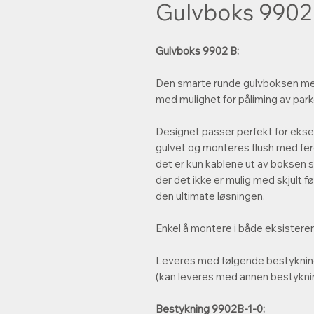
Gulvboks 9902
Gulvboks 9902 B:
Den smarte runde gulvboksen med 
med mulighet for påliming av parkett
Designet passer perfekt for ekse
gulvet og monteres flush med ferd
det er kun kablene ut av boksen s
der det ikke er mulig med skjult 
den ultimate løsningen.
Enkel å montere i både eksistere
Leveres med følgende bestyknin
(kan leveres med annen bestykni
Bestykning 9902B-1-0: