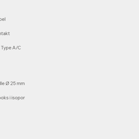
bel
ntakt
l. Type A/C
 alle Ø 25 mm
ks i isopor