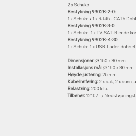
2 x Schuko
Bestykning 9902B-2-0:
1 x Schuko • 1 x RJ45 - CAT6 Dob
Bestykning 9902B-3-0:
1 x Schuko, 1 x TV-SAT-R ende ko
Bestykning 9902B-4-30
1 x Schuko 1 x USB-Lader, dobbe
Dimensjoner:
Ø 150 x 80 mm
Installasjons mål:
Ø 150 x 80 mm
Høyde justering:
25 mm
Kabelinnføring:
2 x bak, 2 x bunn,
Belastning:
200 kilo.
Tilbehør:
12107 → Nedstøpningsbo