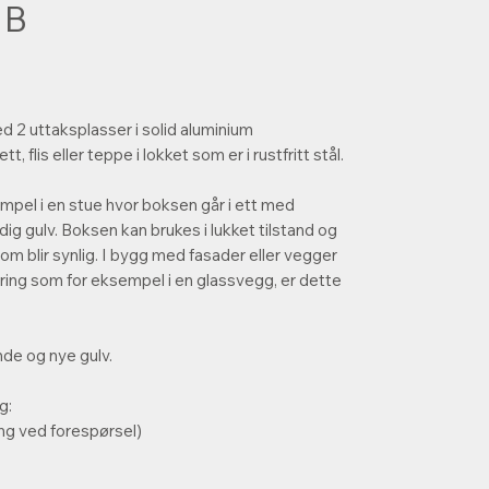
 B
2 uttaksplasser i solid aluminium
, flis eller teppe i lokket som er i rustfritt stål.
mpel i en stue hvor boksen går i ett med
ig gulv. Boksen kan brukes i lukket tilstand og
om blir synlig. I bygg med fasader eller vegger
føring som for eksempel i en glassvegg, er dette
nde og nye gulv.
g:
ng ved forespørsel)