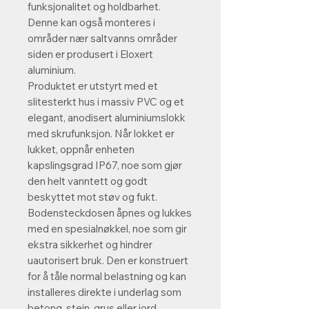
funksjonalitet og holdbarhet.
Denne kan også monteres i
områder nær saltvanns områder
siden er produsert i Eloxert
aluminium.
Produktet er utstyrt med et
slitesterkt hus i massiv PVC og et
elegant, anodisert aluminiumslokk
med skrufunksjon. Når lokket er
lukket, oppnår enheten
kapslingsgrad IP67, noe som gjør
den helt vanntett og godt
beskyttet mot støv og fukt.
Bodensteckdosen åpnes og lukkes
med en spesialnøkkel, noe som gir
ekstra sikkerhet og hindrer
uautorisert bruk. Den er konstruert
for å tåle normal belastning og kan
installeres direkte i underlag som
betong, stein, grus eller jord.