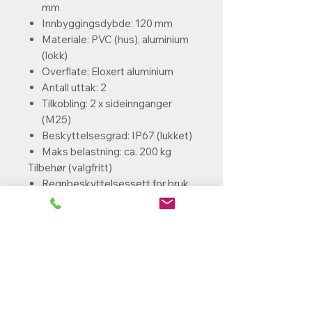
mm
Innbyggingsdybde: 120 mm
Materiale: PVC (hus), aluminium
(lokk)
Overflate: Eloxert aluminium
Antall uttak: 2
Tilkobling: 2 x sideinnganger
(M25)
Beskyttelsesgrad: IP67 (lukket)
Maks belastning: ca. 200 kg
Tilbehør (valgfritt)
Regnbeskyttelsessett for bruk
under åpne forhold
Aluminium stillering for
montering i hulldekker
Jordanker for ekstra stabil
installasjon