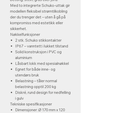
Med to integrerte Schuko-uttak gir
modellen fleksibel strømtilkobling
der du trenger det – uten å gå på
kompromiss med estetikk eller
sikkerhet.
Nøkkelfunksjoner
2 stk. Schuko stikkontakter
IP67 – vanntett i lukket tilstand
Solid konstruksjon i PVC og
aluminium
Låsbart lokk med spesialnøkkel
Egnet for både inne- og
utendørs bruk
Belastning – tåler normal
belastning opptil 200 kg
Diskré, rund design for nedfelling
i gulv
Tekniske spesifikasjoner
Dimensjoner: Ø 170 mm x 120