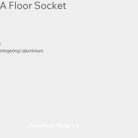
A Floor Socket
5
ringsring i aluminium.
PowerParts Norge AS
Ole Deviks vei 44