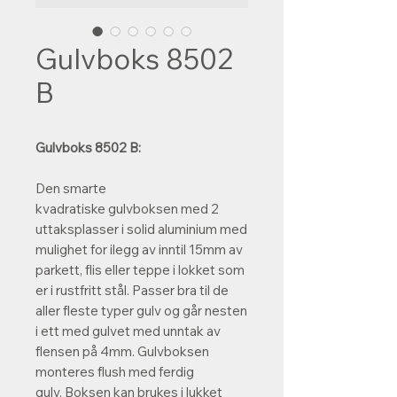
Gulvboks 8502
B
Gulvboks 8502 B:
Den smarte
kvadratiske gulvboksen med 2
uttaksplasser i solid aluminium med
mulighet for ilegg av inntil 15mm av
parkett, flis eller teppe i lokket som
er i rustfritt stål. Passer bra til de
aller fleste typer gulv og går nesten
i ett med gulvet med unntak av
flensen på 4mm. Gulvboksen
monteres flush med ferdig
gulv. Boksen kan brukes i lukket