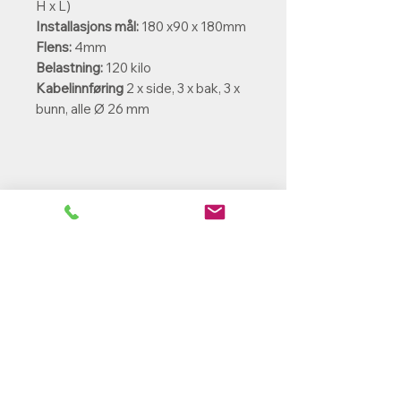
H x L)
Installasjons mål:
180 x90 x 180mm
Flens:
4mm
Belastning:
120 kilo
Kabelinnføring
2 x side, 3 x bak, 3 x
bunn, alle Ø 26 mm
PowerParts Norge AS
Ole Deviks vei 44
0668 Oslo
rh@powerparts.no
+47 97279643
Org.nr:
936 475 663