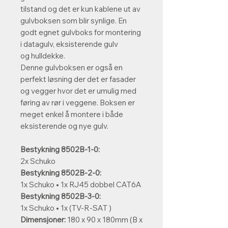
tilstand og det er kun kablene ut av
gulvboksen som blir synlige. En
godt egnet gulvboks for montering
i datagulv, eksisterende gulv
og hulldekke.
Denne gulvboksen er også en
perfekt løsning der det er fasader
og vegger hvor det er umulig med
føring av rør i veggene. Boksen er
meget enkel å montere i både
eksisterende og nye gulv.
Bestykning 8502B-1-0:
2x Schuko
Bestykning 8502B-2-0:
1x Schuko • 1x RJ45 dobbel CAT6A
Bestykning 8502B-3-0:
1x Schuko • 1x (TV-R-SAT )
Dimensjoner:
180 x 90 x 180mm (B x