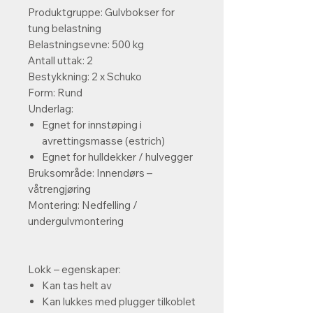
Produktgruppe:
Gulvbokser for
tung belastning
Belastningsevne:
500 kg
Antall uttak:
2
Bestykkning:
2 x Schuko
Form:
Rund
Underlag:
Egnet for innstøping i
avrettingsmasse (estrich)
Egnet for hulldekker / hulvegger
Bruksområde:
Innendørs –
våtrengjøring
Montering:
Nedfelling /
undergulvmontering
Lokk – egenskaper:
Kan tas helt av
Kan lukkes med plugger tilkoblet