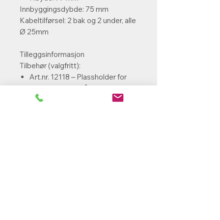
Innbyggingsdybde:
75 mm
Kabeltilførsel:
2 bak og 2 under, alle
Ø 25mm
Tilleggsinformasjon
Tilbehør (valgfritt):
Art.nr. 12118 – Plassholder for
9902; rustfritt stål
Egenskaper:
Leveres ferdig montert og klar
for installasjon
PowerParts Norge AS