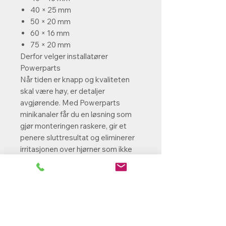
40 × 25 mm
50 × 20 mm
60 × 16 mm
75 × 20 mm
Derfor velger installatører
Powerparts
Når tiden er knapp og kvaliteten
skal være høy, er detaljer
avgjørende. Med Powerparts
minikanaler får du en løsning som
gjør monteringen raskere, gir et
penere sluttresultat og eliminerer
irritasjonen over hjørner som ikke
passer. Fleksible hjørner, flere
størrelser og høy kvalitet gjør
dette til et naturlig valg for både
små og store installasjoner.
Powerparts – smarte løsninger
som gjør installasjonen enklere.