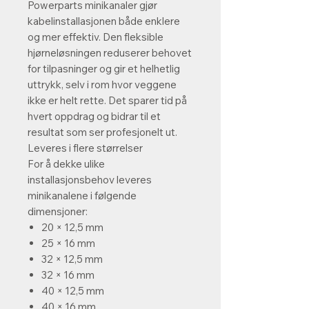
Powerparts minikanaler gjør
kabelinstallasjonen både enklere
og mer effektiv. Den fleksible
hjørneløsningen reduserer behovet
for tilpasninger og gir et helhetlig
uttrykk, selv i rom hvor veggene
ikke er helt rette. Det sparer tid på
hvert oppdrag og bidrar til et
resultat som ser profesjonelt ut.
Leveres i flere størrelser
For å dekke ulike
installasjonsbehov leveres
minikanalene i følgende
dimensjoner:
20 × 12,5 mm
25 × 16 mm
32 × 12,5 mm
32 × 16 mm
40 × 12,5 mm
40 × 16 mm