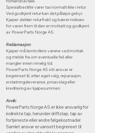
forhåndsavtale.
Spesialbestilte varer tas normalt ikke i retur.
Ved godkjent retur kan det påløpe gebyr.
Kjøper dekker returfrakt og bærer risikoen
for varen frem til den er mottatt og godkjent
av PowerParts Norge AS.
Reklamasjon:
Kjøper må kontrollere varene ved mottak
og melde fra om eventuelle feil eller
mangler innen rimelig tid.
PowerParts Norge AS sitt ansvar er
begrenset til, etter eget valg, reparasjon,
erstatningsleveranse, prisavslag eller
kreditering av kjøpesummen.
Avvik:
PowerParts Norge AS er ikke ansvarlig for
indirekte tap, herunder driftstap, tap av
fortjeneste eller andre følgekostnader.
Samlet ansvar er uansett begrenset til