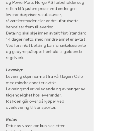
og PowerParts Norge AS forbeholder seg
retten til å justere priser ved endringer i
leverandørpriser, valutakurser,
råvarekostnader eller andre uforutsette
hendelser frem til levering.
Betaling skal skje innen avtalt frist (standard
14 dager netto, med mindre annet er avtalt).
Ved forsinket betaling kan forsinkelsesrente
og gebyrer påløpe i henhold til gjeldende
regelverk.
Levering:
Levering skjer normalt fra vårt lager i Oslo,
med mindre annet er avtalt.
Leveringstid er veiledende og avhenger av
tilgjengelighet hos leverandør.
Risikoen går over på kjøper ved
overlevering til transportør.
Retur:
Retur av varer kan kun skje etter