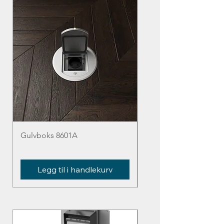
Gulvboks 8601A
SEK70 undergrunnsfor
tom kasse
Legg til i handlekurv